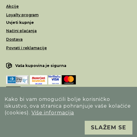
Akcije
Loyalty program
Uvjeti kupnje
Načini plaćanja
Dostava
Povrati i reklamacije
Vaša kupovina je sigurna
Kako bi vam omogućili bolje korisničko
iskustvo, ova stranica pohranjuje vaše kolačiće
Opći uvjeti poslovanja
(cookies).
Više informacija
Izjava o sigurnosti načina poslovanja
SLAŽEM SE
Sva prava pridržana. Alfa Vision optika ©
Izrada
Novena