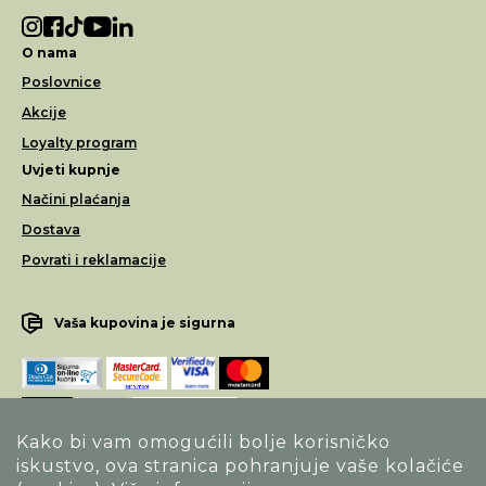
O nama
Poslovnice
Akcije
Loyalty program
Uvjeti kupnje
Načini plaćanja
Dostava
Povrati i reklamacije
Vaša kupovina je sigurna
Kako bi vam omogućili bolje korisničko
iskustvo, ova stranica pohranjuje vaše kolačiće
Opći uvjeti poslovanja