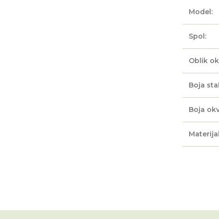
Model:
Spol:
Oblik ok
Boja sta
Boja okv
Materijal