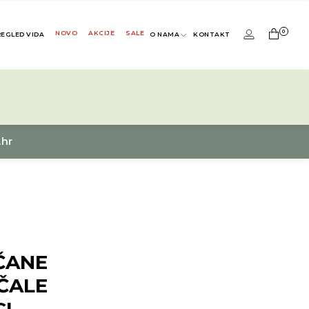
0
NOVO
AKCIJE
SALE
REGLED VIDA
O NAMA
KONTAKT
.hr
ČANE
ČALE
I