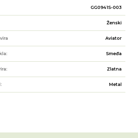
GG0941S-003
Ženski
vira
Aviator
kla:
Smeđa
ira:
Zlatna
:
Metal