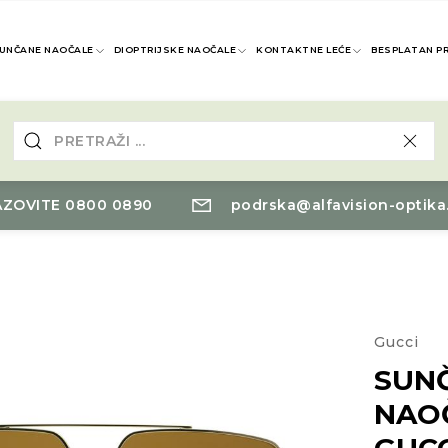
UNČANE NAOČALE
DIOPTRIJSKE NAOČALE
KONTAKTNE LEĆE
BESPLATAN P
ZOVITE 0800 0890
podrska@alfavision-optika
Gucci
SUN
NAO
GUCC