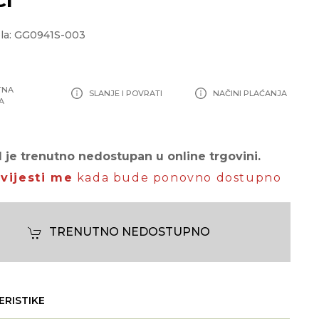
la: GG0941S-003
TNA
SLANJE I POVRATI
NAČINI PLAĆANJA
A
 je trenutno nedostupan u online trgovini.
vijesti me
kada bude ponovno dostupno
TRENUTNO NEDOSTUPNO
ERISTIKE