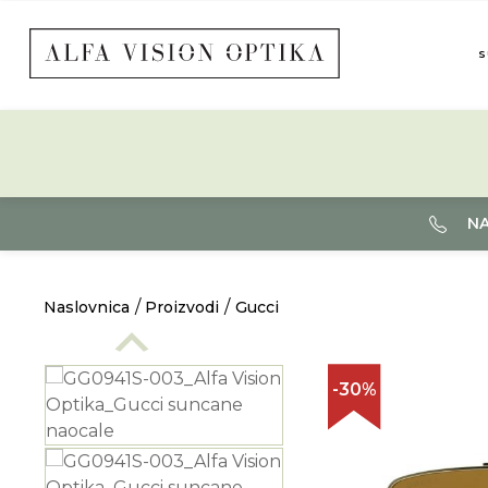
S
NA
Naslovnica
Proizvodi
Gucci
-30%