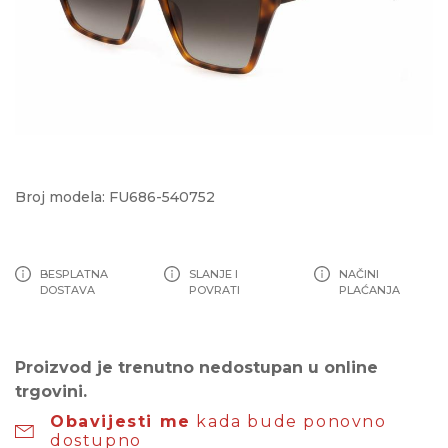
Broj modela: FU686-540752
BESPLATNA
SLANJE I
NAČINI
DOSTAVA
POVRATI
PLAĆANJA
Proizvod je trenutno nedostupan u online
trgovini.
Obavijesti me
kada bude ponovno
dostupno