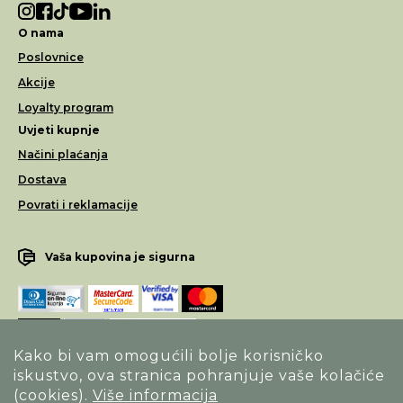
O nama
Poslovnice
Akcije
Loyalty program
Uvjeti kupnje
Načini plaćanja
Dostava
Povrati i reklamacije
Vaša kupovina je sigurna
Kako bi vam omogućili bolje korisničko
iskustvo, ova stranica pohranjuje vaše kolačiće
Opći uvjeti poslovanja
(cookies).
Više informacija