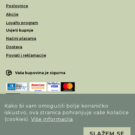
Poslovnice
Akcije
Loyalty program
Uvjeti kupnje
Načini plaćanja
Dostava
Povrati i reklamacije
Vaša kupovina je sigurna
Kako bi vam omogućili bolje korisničko
iskustvo, ova stranica pohranjuje vaše kolačiće
Opći uvjeti poslovanja
(cookies).
Više informacija
Izjava o sigurnosti načina poslovanja
SLAŽEM SE
Sva prava pridržana. Alfa Vision optika ©