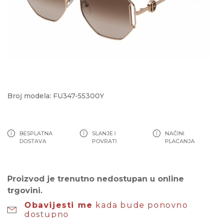
Broj modela: FU347-55300Y
BESPLATNA
SLANJE I
NAČINI
DOSTAVA
POVRATI
PLAĆANJA
Proizvod je trenutno nedostupan u online
trgovini.
Obavijesti me
kada bude ponovno
dostupno