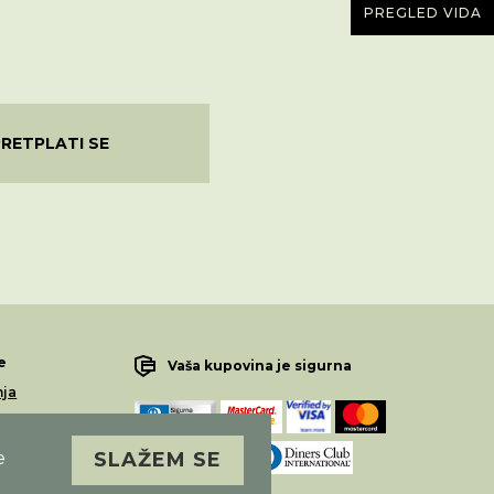
PREGLED VIDA
PRETPLATI SE
e
Vaša kupovina je sigurna
nja
lamacije
e
SLAŽEM SE