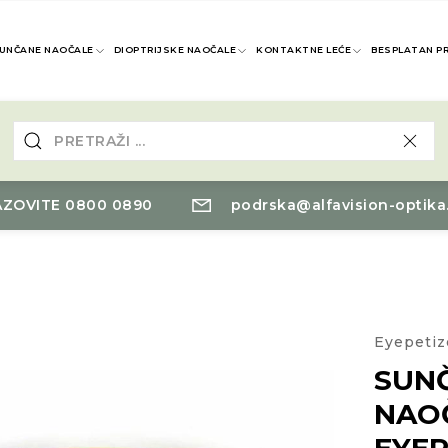
UNČANE NAOČALE
DIOPTRIJSKE NAOČALE
KONTAKTNE LEĆE
BESPLATAN P
ZOVITE 0800 0890
podrska@alfavision-optika
Eyepetiz
SUN
NAO
EYEP