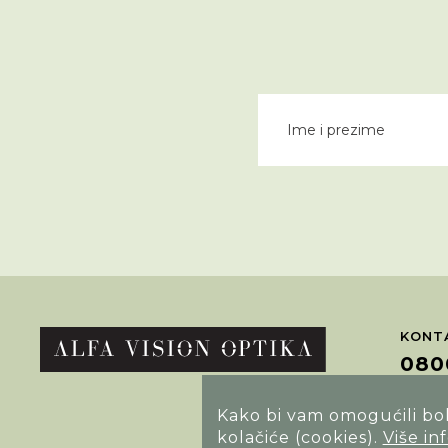
KONTA
080
Kako bi vam omogućili bolj
POTRA
kolačiće (cookies).
Više in