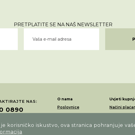
PRETPLATITE SE NA NAŠ NEWSLETTER
O nama
Uvjeti kupnj
KTIRAJTE NAS:
Poslovnice
Načini plaća
0 0890
Akcije
Dostava
Loyalty program
Povrati i rek
e korisničko iskustvo, ova stranica pohranjuje vaš
ŽITE NAS NA:
formacija