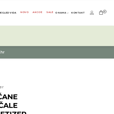
0
NOVO
AKCIJE
SALE
REGLED VIDA
O NAMA
KONTAKT
.hr
er
ČANE
ČALE
ETIZER