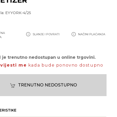
la: EYYORK-4/25
TNA
SLANJE I POVRATI
NAČINI PLAĆANJA
A
 je trenutno nedostupan u online trgovini.
vijesti me
kada bude ponovno dostupno
TRENUTNO NEDOSTUPNO
ERISTIKE