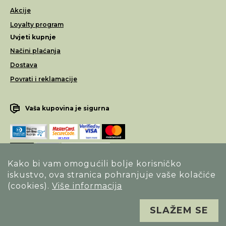
Akcije
Loyalty program
Uvjeti kupnje
Načini plaćanja
Dostava
Povrati i reklamacije
Vaša kupovina je sigurna
Kako bi vam omogućili bolje korisničko
iskustvo, ova stranica pohranjuje vaše kolačiće
Opći uvjeti poslovanja
(cookies).
Više informacija
Izjava o sigurnosti načina poslovanja
SLAŽEM SE
Sva prava pridržana. Alfa Vision optika ©
Izrada
Novena