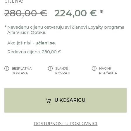
CIJENA:
280,00 €
224,00 €
*
*
Navedenu cijenu ostvaruju svi članovi Loyalty programa
Alfa Vision Optike.
Ako još nisi -
učlani se
.
Redovna cijena: 280,00 €
BESPLATNA
SLANJE I
NAČINI
DOSTAVA
POVRATI
PLAĆANJA
U KOŠARICU
DOSTUPNOST U POSLOVNICI