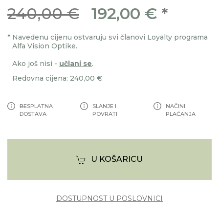
240,00 €
192,00 €
*
*
Navedenu cijenu ostvaruju svi članovi Loyalty programa
Alfa Vision Optike.
Ako još nisi -
učlani se
.
Redovna cijena: 240,00 €
BESPLATNA
SLANJE I
NAČINI
DOSTAVA
POVRATI
PLAĆANJA
U KOŠARICU
DOSTUPNOST U POSLOVNICI