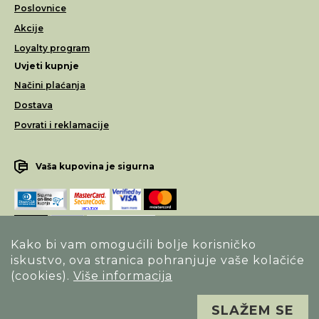
Poslovnice
Akcije
Loyalty program
Uvjeti kupnje
Načini plaćanja
Dostava
Povrati i reklamacije
Vaša kupovina je sigurna
Kako bi vam omogućili bolje korisničko
iskustvo, ova stranica pohranjuje vaše kolačiće
Opći uvjeti poslovanja
(cookies).
Više informacija
Izjava o sigurnosti načina poslovanja
SLAŽEM SE
Sva prava pridržana. Alfa Vision optika ©