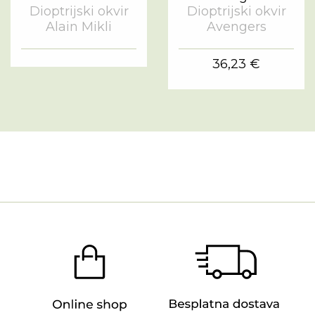
Dioptrijski okvir
Dioptrijski okvir
Alain Mikli
Avengers
36,23 €