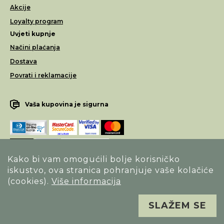
Akcije
Loyalty program
Uvjeti kupnje
Načini plaćanja
Dostava
Povrati i reklamacije
Vaša kupovina je sigurna
Kako bi vam omogućili bolje korisničko
iskustvo, ova stranica pohranjuje vaše kolačiće
Opći uvjeti poslovanja
(cookies).
Više informacija
Izjava o sigurnosti načina poslovanja
SLAŽEM SE
Sva prava pridržana. Alfa Vision optika ©
Izrada
Novena