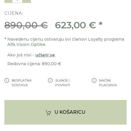
CIJENA:
890,00 €
623,00 €
*
*
Navedenu cijenu ostvaruju svi članovi Loyalty programa
Alfa Vision Optike.
Ako još nisi -
učlani se
.
Redovna cijena: 890,00 €
BESPLATNA
SLANJE I
NAČINI
DOSTAVA
POVRATI
PLAĆANJA
U KOŠARICU