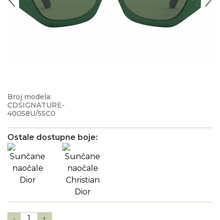
Broj modela:
CDSIGNATURE-
40058U/55C0
Ostale dostupne boje:
-
1
+