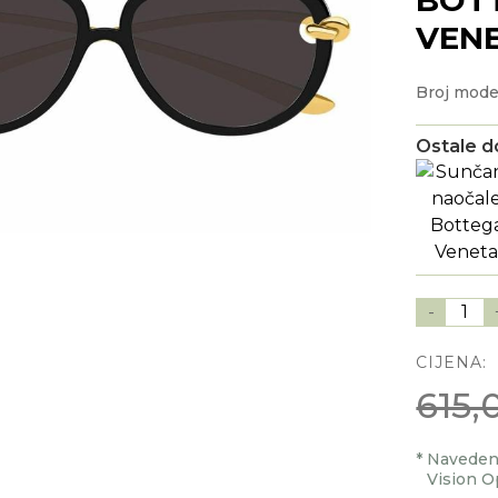
VEN
Broj mode
Ostale d
-
1
CIJENA:
615,
*
Navedenu
Vision O