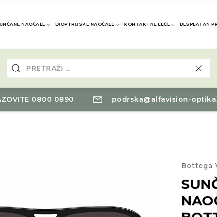
UNČANE NAOČALE
DIOPTRIJSKE NAOČALE
KONTAKTNE LEĆE
BESPLATAN P
ZOVITE 0800 0890
podrska@alfavision-optika
Bottega 
SUN
NAO
BOT