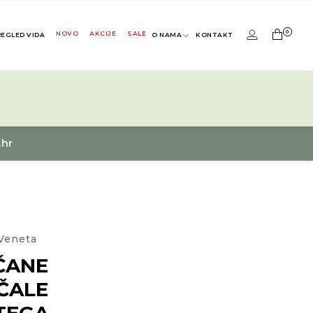
0
NOVO
AKCIJE
SALE
REGLED VIDA
O NAMA
KONTAKT
.hr
Veneta
ČANE
ČALE
TEGA