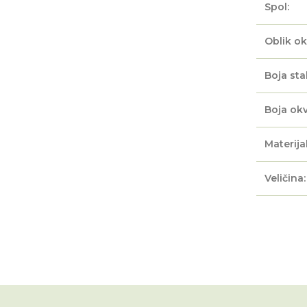
Spol:
Oblik ok
Boja sta
Boja okv
Materijal
Veličina: