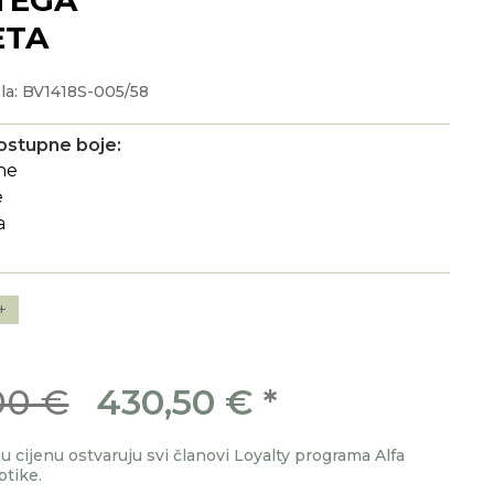
ETA
la: BV1418S-005/58
ostupne boje:
+
00 €
430,50 €
*
 cijenu ostvaruju svi članovi Loyalty programa Alfa
ptike.