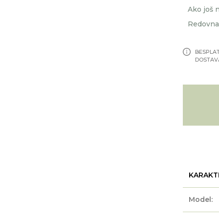
Ako još n
Redovna 
BESPLA
DOSTAV
KARAKT
Model: