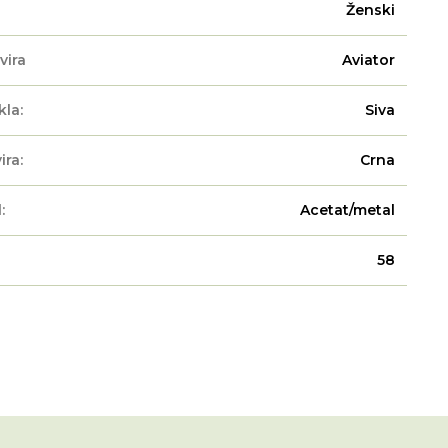
Ženski
vira
Aviator
kla:
Siva
ira:
Crna
:
Acetat/metal
58