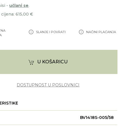
isi -
učlani se
.
cijena: 615,00 €
TNA
SLANJE I POVRATI
NAČINI PLAĆANJA
A
U KOŠARICU
DOSTUPNOST U POSLOVNICI
ERISTIKE
BV1418S-005/58