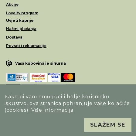
Akcije
Loyalty program
Uvjeti kupnje
Načini plaćanja
Dostava
Povrati i reklamacije
Vaša kupovina je sigurna
Kako bi vam omogućili bolje korisničko
iskustvo, ova stranica pohranjuje vaše kolačiće
Opći uvjeti poslovanja
(cookies).
Više informacija
Izjava o sigurnosti načina poslovanja
SLAŽEM SE
Sva prava pridržana. Alfa Vision optika ©
Izrada
Novena