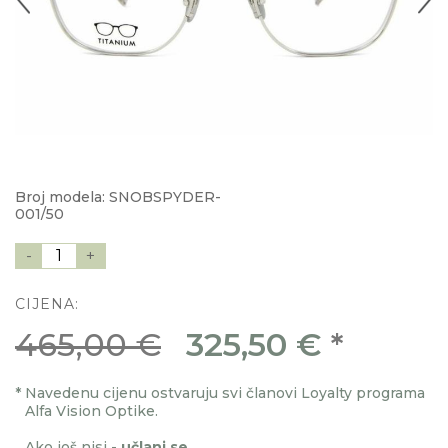
Broj modela: SNOBSPYDER-
001/50
-
1
+
CIJENA:
465,00 €
325,50 €
*
*
Navedenu cijenu ostvaruju svi članovi Loyalty programa
Alfa Vision Optike.
Ako još nisi -
učlani se
.