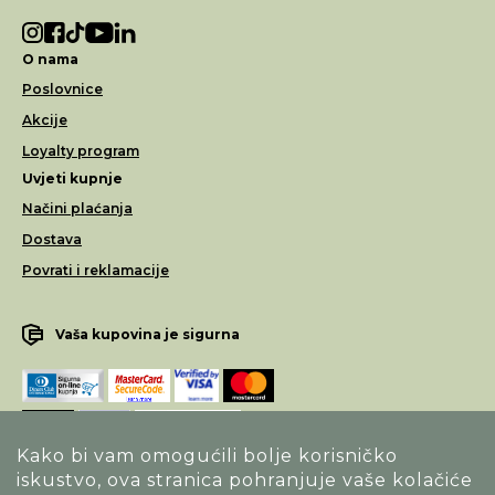
O nama
Poslovnice
Akcije
Loyalty program
Uvjeti kupnje
Načini plaćanja
Dostava
Povrati i reklamacije
Vaša kupovina je sigurna
Kako bi vam omogućili bolje korisničko
iskustvo, ova stranica pohranjuje vaše kolačiće