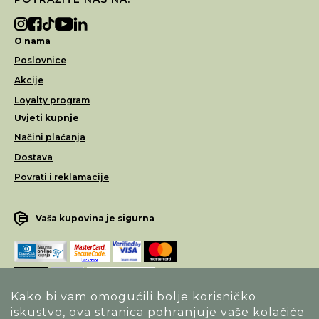
O nama
Poslovnice
Akcije
Loyalty program
Uvjeti kupnje
Načini plaćanja
Dostava
Povrati i reklamacije
Vaša kupovina je sigurna
Kako bi vam omogućili bolje korisničko
iskustvo, ova stranica pohranjuje vaše kolačiće