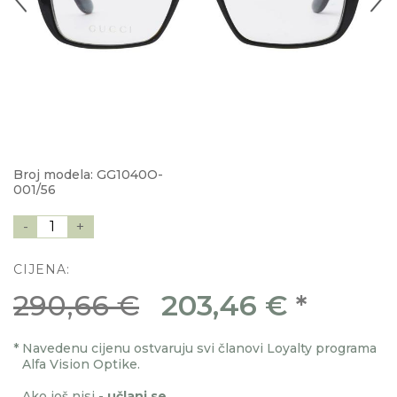
Broj modela: GG1040O-
001/56
-
1
+
CIJENA:
290,66 €
203,46 €
*
*
Navedenu cijenu ostvaruju svi članovi Loyalty programa
Alfa Vision Optike.
Ako još nisi -
učlani se
.