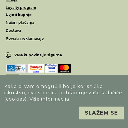
Loyalty program
Uvjeti kupnje
Načini plaćanja
Dostava
Povrati i reklamacije
Vaša kupovina je sigurna
Kako bi vam omogućili bolje korisničko
iskustvo, ova stranica pohranjuje vaše kolačiće
Opći uvjeti poslovanja
(cookies).
Više informacija
Izjava o sigurnosti načina poslovanja
SLAŽEM SE
Sva prava pridržana. Alfa Vision optika ©
Izrada
Novena