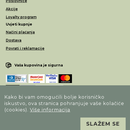
Poslovnice
Akcije
Loyalty program
Uvjeti kupnje
Načini plaćanja
Dostava
Povrati i reklamacije
Vaša kupovina je sigurna
Kako bi vam omogućili bolje korisničko
iskustvo, ova stranica pohranjuje vaše kolačiće
Opći uvjeti poslovanja
(cookies).
Više informacija
Izjava o sigurnosti načina poslovanja
SLAŽEM SE
Sva prava pridržana. Alfa Vision optika ©