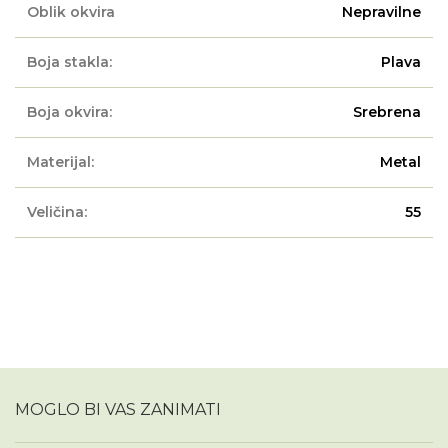
Oblik okvira
Nepravilne
Boja stakla:
Plava
Boja okvira:
Srebrena
Materijal:
Metal
Veličina:
55
MOGLO BI VAS ZANIMATI