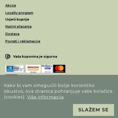
Akcije
Loyalty program
Uvjeti kupnje
Načini plaćanja
Dostava
Povrati i reklamacije
Vaša kupovina je sigurna
Kako bi vam omogućili bolje korisničko
iskustvo, ova stranica pohranjuje vaše kolačiće
Opći uvjeti poslovanja
(cookies).
Više informacija
Izjava o sigurnosti načina poslovanja
SLAŽEM SE
Sva prava pridržana. Alfa Vision optika ©
Izrada
Novena