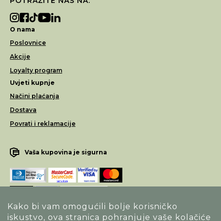
POTRAŽITE NAS NA:
O nama
Poslovnice
Akcije
Loyalty program
Uvjeti kupnje
Načini plaćanja
Dostava
Povrati i reklamacije
Vaša kupovina je sigurna
Kako bi vam omogućili bolje korisničko
iskustvo, ova stranica pohranjuje vaše kolačiće