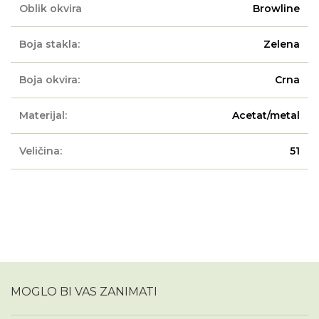
Oblik okvira
Browline
Boja stakla:
Zelena
Boja okvira:
Crna
Materijal:
Acetat/metal
Veličina:
51
MOGLO BI VAS ZANIMATI