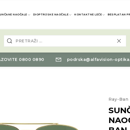
UNČANE NAOČALE
DIOPTRIJSKE NAOČALE
KONTAKTNE LEĆE
BESPLATAN P
ZOVITE 0800 0890
podrska@alfavision-optika
Ray-Ban
SUN
NAO
BAN