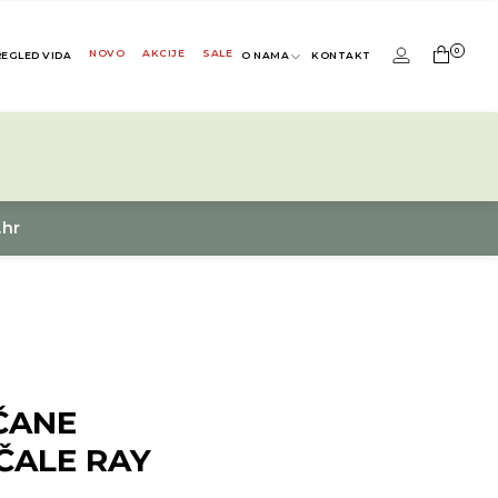
0
NOVO
AKCIJE
SALE
REGLED VIDA
O NAMA
KONTAKT
.hr
ČANE
ČALE RAY