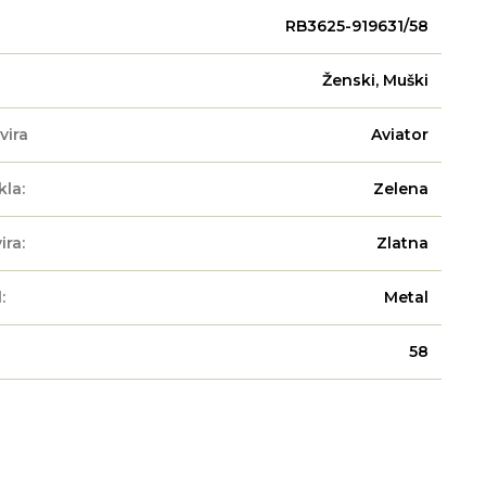
RB3625-919631/58
Ženski, Muški
vira
Aviator
kla:
Zelena
ira:
Zlatna
:
Metal
58