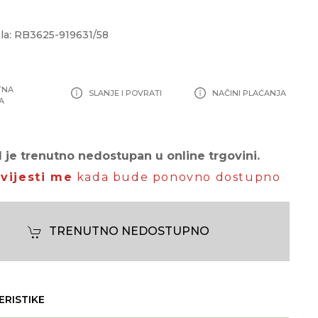
la: RB3625-919631/58
TNA
SLANJE I POVRATI
NAČINI PLAĆANJA
A
 je trenutno nedostupan u online trgovini.
vijesti me
kada bude ponovno dostupno
TRENUTNO NEDOSTUPNO
ERISTIKE