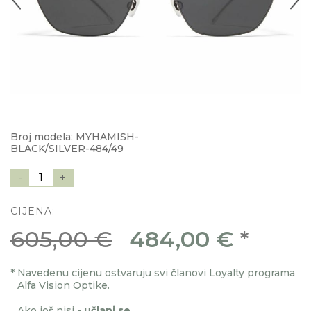
Broj modela: MYHAMISH-
BLACK/SILVER-484/49
-
1
+
CIJENA:
605,00 €
484,00 €
*
*
Navedenu cijenu ostvaruju svi članovi Loyalty programa
Alfa Vision Optike.
Ako još nisi -
učlani se
.