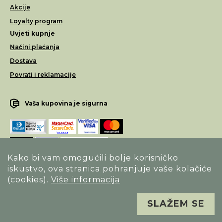
Akcije
Loyalty program
Uvjeti kupnje
Načini plaćanja
Dostava
Povrati i reklamacije
Vaša kupovina je sigurna
Kako bi vam omogućili bolje korisničko
iskustvo, ova stranica pohranjuje vaše kolačiće
Opći uvjeti poslovanja
(cookies).
Više informacija
Izjava o sigurnosti načina poslovanja
SLAŽEM SE
Sva prava pridržana. Alfa Vision optika ©
Izrada
Novena