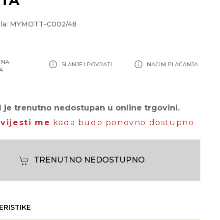
ela: MYMOTT-C002/48
TNA
SLANJE I POVRATI
NAČINI PLAĆANJA
A
 je trenutno nedostupan u online trgovini.
vijesti me
kada bude ponovno dostupno
TRENUTNO NEDOSTUPNO
ERISTIKE