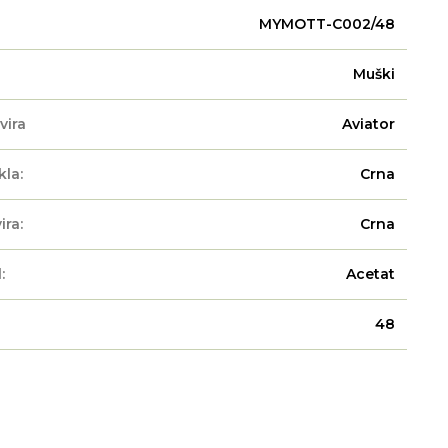
MYMOTT-C002/48
Muški
vira
Aviator
kla:
Crna
ira:
Crna
:
Acetat
48