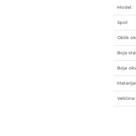
Model:
Spol:
Oblik ok
Boja sta
Boja okv
Materijal
Veličina: