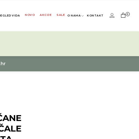
0
NOVO
AKCIJE
SALE
REGLED VIDA
O NAMA
KONTAKT
.hr
ČANE
ČALE
ITA