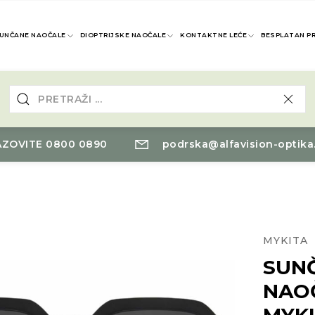
UNČANE NAOČALE
DIOPTRIJSKE NAOČALE
KONTAKTNE LEĆE
BESPLATAN P
ZOVITE 0800 0890
podrska@alfavision-optika
MYKITA
SUN
NAO
MYK