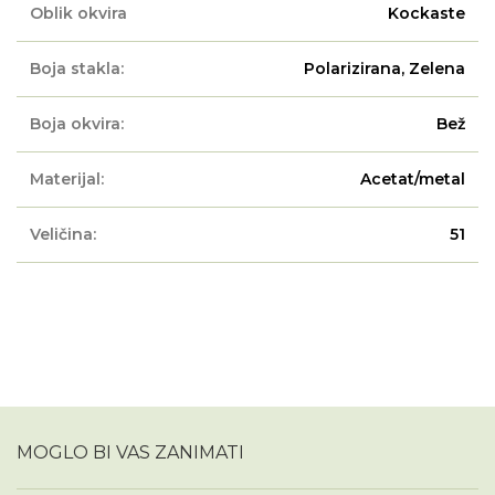
Oblik okvira
Kockaste
Boja stakla:
Polarizirana, Zelena
Boja okvira:
Bež
Materijal:
Acetat/metal
Veličina:
51
MOGLO BI VAS ZANIMATI