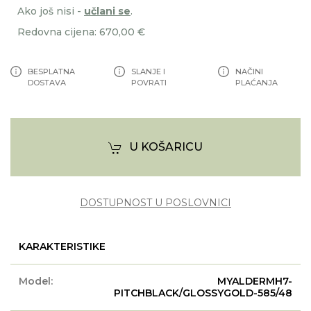
Ako još nisi -
učlani se
.
Redovna cijena: 670,00 €
BESPLATNA
SLANJE I
NAČINI
DOSTAVA
POVRATI
PLAĆANJA
U KOŠARICU
DOSTUPNOST U POSLOVNICI
KARAKTERISTIKE
Model:
MYALDERMH7-
PITCHBLACK/GLOSSYGOLD-585/48