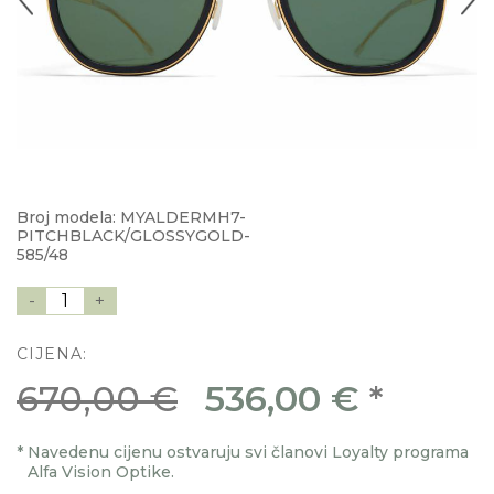
Broj modela: MYALDERMH7-
PITCHBLACK/GLOSSYGOLD-
585/48
-
1
+
CIJENA:
670,00 €
536,00 €
*
*
Navedenu cijenu ostvaruju svi članovi Loyalty programa
Alfa Vision Optike.