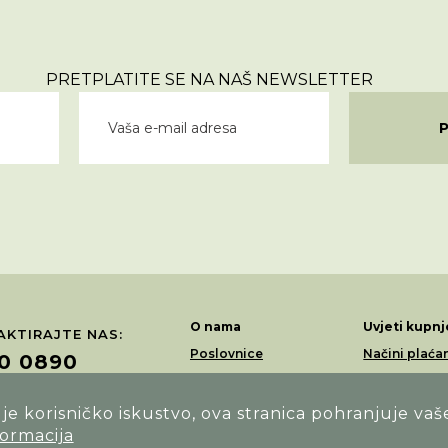
PRETPLATITE SE NA NAŠ NEWSLETTER
O nama
Uvjeti kupnj
KTIRAJTE NAS:
Poslovnice
Načini plaća
0 0890
Akcije
Dostava
Loyalty program
Povrati i rek
e korisničko iskustvo, ova stranica pohranjuje vaš
ŽITE NAS NA:
formacija