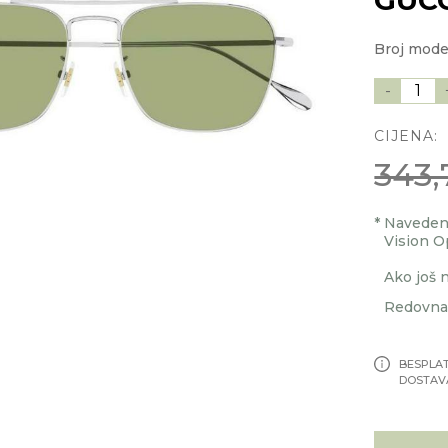
Broj mode
-
1
CIJENA:
343,
*
Navedenu
Vision O
Ako još n
Redovna 
BESPLA
DOSTAV