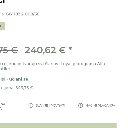
la: GG1183S-008/56
+
75 €
240,62 €
*
 cijenu ostvaruju svi članovi Loyalty programa Alfa
ptike.
isi -
učlani se
.
cijena: 343,75 €
TNA
SLANJE I POVRATI
NAČINI PLAĆANJA
A