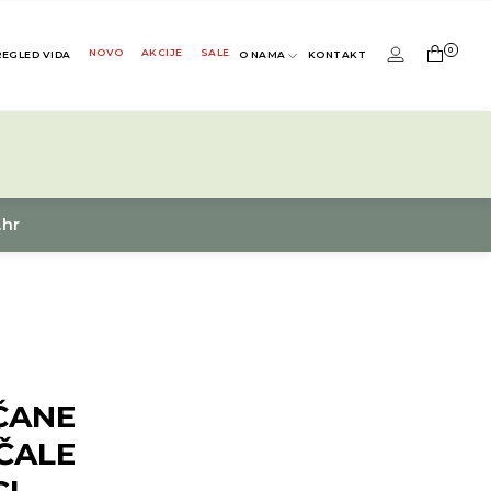
0
NOVO
AKCIJE
SALE
REGLED VIDA
O NAMA
KONTAKT
.hr
ČANE
ČALE
I