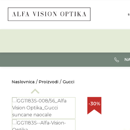
S
NA
Naslovnica
Proizvodi
Gucci
-30%