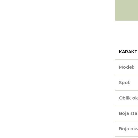
KARAKT
Model:
Spol:
Oblik ok
Boja sta
Boja okv