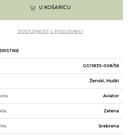
U KOŠARICU
DOSTUPNOST U POSLOVNICI
ERISTIKE
GG1183S-008/56
Ženski, Muški
vira
Aviator
kla:
Zelena
ira:
Srebrena