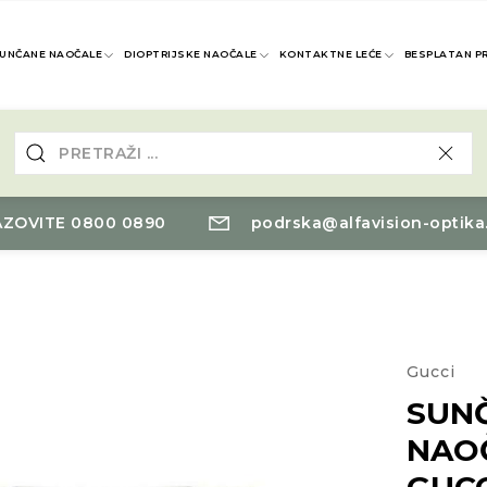
UNČANE NAOČALE
DIOPTRIJSKE NAOČALE
KONTAKTNE LEĆE
BESPLATAN P
ZOVITE 0800 0890
podrska@alfavision-optika
Gucci
SUN
NAO
GUCC