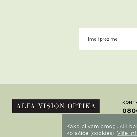
KONTA
080
Kako bi vam omogućili bolj
POTRA
kolačiće (cookies).
Više in