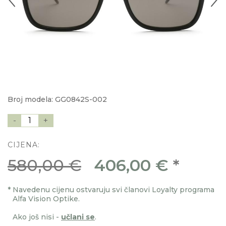
Broj modela: GG0842S-002
-
1
+
CIJENA:
580,00 €
406,00 €
*
*
Navedenu cijenu ostvaruju svi članovi Loyalty programa
Alfa Vision Optike.
Ako još nisi -
učlani se
.