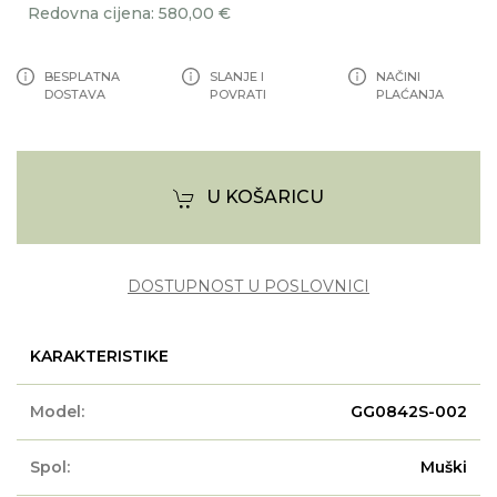
Redovna cijena: 580,00 €
BESPLATNA
SLANJE I
NAČINI
DOSTAVA
POVRATI
PLAĆANJA
U KOŠARICU
DOSTUPNOST U POSLOVNICI
KARAKTERISTIKE
Model:
GG0842S-002
Spol:
Muški