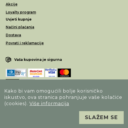
Akcije
Loyalty program
Uvjeti kupnje
Načini plaćanja
Dostava
Povrati i reklamacije
Vaša kupovina je sigurna
Kako bi vam omogućili bolje korisničko
iskustvo, ova stranica pohranjuje vaše kolačiće
Opći uvjeti poslovanja
(cookies).
Više informacija
Izjava o sigurnosti načina poslovanja
SLAŽEM SE
Sva prava pridržana. Alfa Vision optika ©
Izrada
Novena