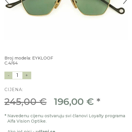
Broj modela: EYKLOOF
C.4/64
-
1
+
CIJENA:
245,00 €
196,00 €
*
*
Navedenu cijenu ostvaruju svi članovi Loyalty programa
Alfa Vision Optike.
Ako još nisi -
učlani se
.