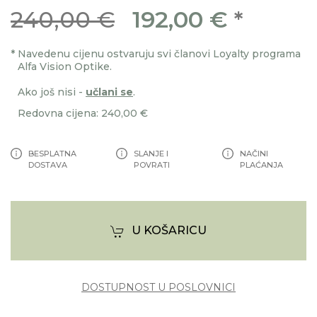
240,00 €
192,00 €
*
*
Navedenu cijenu ostvaruju svi članovi Loyalty programa
Alfa Vision Optike.
Ako još nisi -
učlani se
.
Redovna cijena: 240,00 €
BESPLATNA
SLANJE I
NAČINI
DOSTAVA
POVRATI
PLAĆANJA
U KOŠARICU
DOSTUPNOST U POSLOVNICI