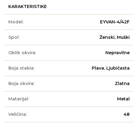
KARAKTERISTIKE
Model:
EYVAN-4/42F
Spol:
Ženski, Muški
Oblik okvira
Nepravilne
Boja stakla:
Plava, Ljubičasta
Boja okvira:
Zlatna
Materijal:
Metal
Veličina:
48