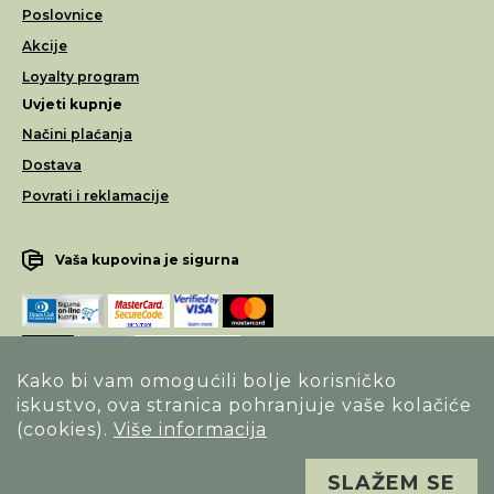
Poslovnice
Akcije
Loyalty program
Uvjeti kupnje
Načini plaćanja
Dostava
Povrati i reklamacije
Vaša kupovina je sigurna
Kako bi vam omogućili bolje korisničko
iskustvo, ova stranica pohranjuje vaše kolačiće
Opći uvjeti poslovanja
(cookies).
Više informacija
Izjava o sigurnosti načina poslovanja
SLAŽEM SE
Sva prava pridržana. Alfa Vision optika ©