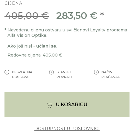
CIJENA:
405,00 €
283,50 €
*
*
Navedenu cijenu ostvaruju svi članovi Loyalty programa
Alfa Vision Optike.
Ako još nisi -
učlani se
.
Redovna cijena: 405,00 €
BESPLATNA
SLANJE I
NAČINI
DOSTAVA
POVRATI
PLAĆANJA
U KOŠARICU
DOSTUPNOST U POSLOVNICI