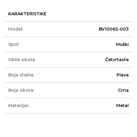
KARAKTERISTIKE
Model:
BV1006S-003
Spol:
Muški
Oblik okvira
Četvrtaste
Boja stakla:
Plava
Boja okvira:
Crna
Materijal:
Metal