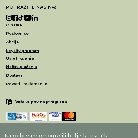
POTRAŽITE NAS NA:
O nama
Poslovnice
Akcije
Loyalty program
Uvjeti kupnje
Načini plaćanja
Dostava
Povrati i reklamacije
Vaša kupovina je sigurna
Kako bi vam omogućili bolje korisničko