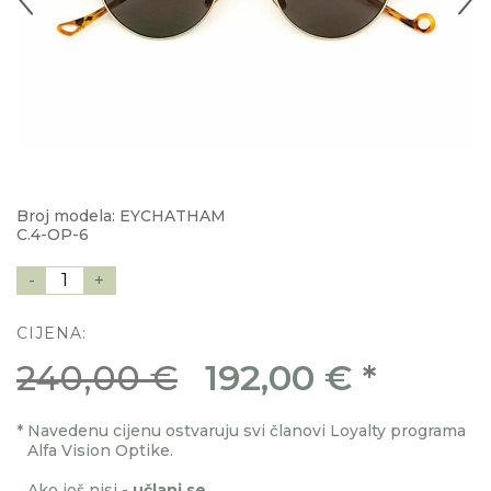
Broj modela: EYCHATHAM
C.4-OP-6
-
1
+
CIJENA:
240,00 €
192,00 €
*
*
Navedenu cijenu ostvaruju svi članovi Loyalty programa
Alfa Vision Optike.
Ako još nisi -
učlani se
.