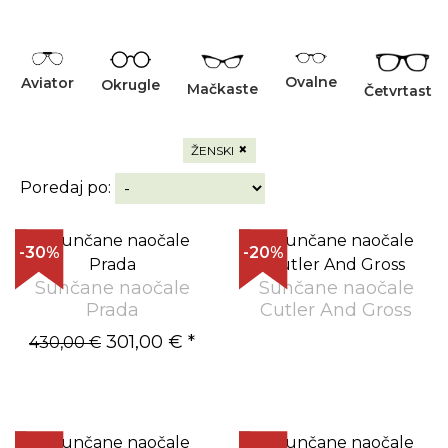
Ovalne
Aviator
Okrugle
Mačkaste
Četvrtaste
×
ŽENSKI
Poredaj po:
-30%
-20%
Sunčane naočale
Sunčane naočale
Prada
Cutler And Gross
301,00 €
*
430,00 €