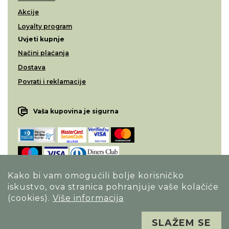
Akcije
Loyalty program
Uvjeti kupnje
Načini plaćanja
Dostava
Povrati i reklamacije
Vaša kupovina je sigurna
Kako bi vam omogućili bolje korisničko
iskustvo, ova stranica pohranjuje vaše kolačiće
Opći uvjeti poslovanja
(cookies).
Više informacija
Izjava o sigurnosti načina poslovanja
Sva prava pridržana. Alfa Vision optika ©
SLAŽEM SE