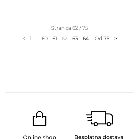
Stranica 62 / 75
<
1
...
60
61
62
63
64
Od
75
>