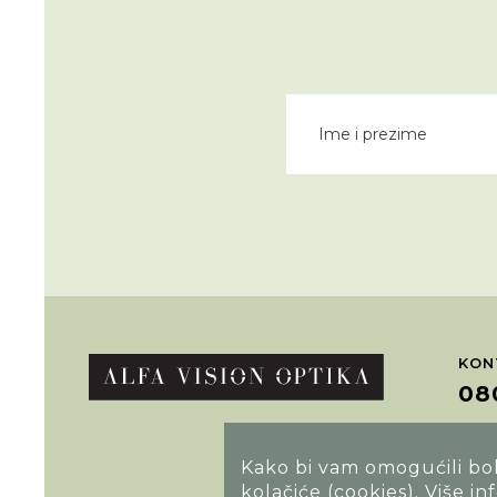
KON
08
POT
Kako bi vam omogućili bolj
kolačiće (cookies).
Više in