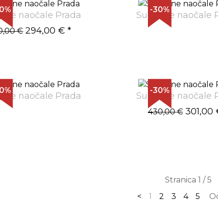
30%
-30%
ane naočale Prada
Sunčane naočale 
294,00 €
*
0,00 €
30%
-30%
ane naočale Prada
Sunčane naočale 
301,00 
430,00 €
Stranica 1 / 5
<
1
2
3
4
5
O