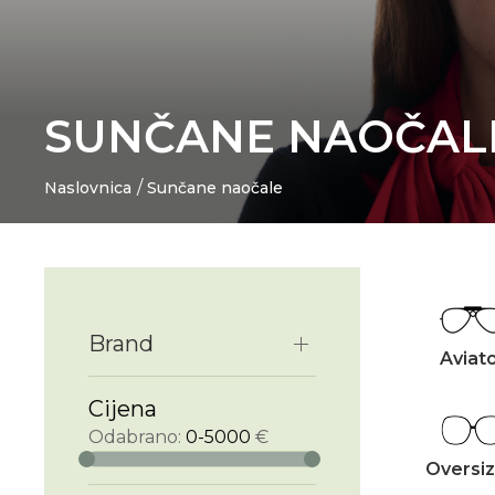
SUNČANE NAOČAL
Naslovnica
Sunčane naočale
Brand
Aviat
Cijena
Odabrano:
0-5000
€
Oversi