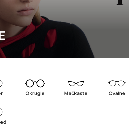
E
or
Okrugle
Mačkaste
Ovalne
zed