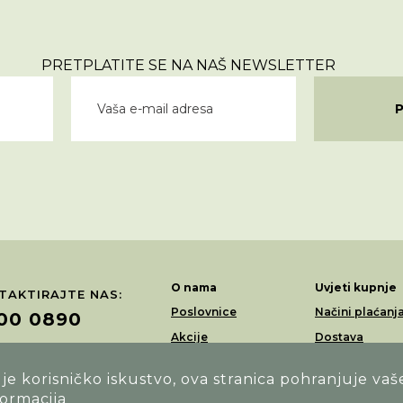
PRETPLATITE SE NA NAŠ NEWSLETTER
O nama
Uvjeti kupnje
TAKTIRAJTE NAS:
Poslovnice
Načini plaćanj
00 0890
Akcije
Dostava
Loyalty program
Povrati i rekla
RAŽITE NAS NA:
e korisničko iskustvo, ova stranica pohranjuje vaš
formacija