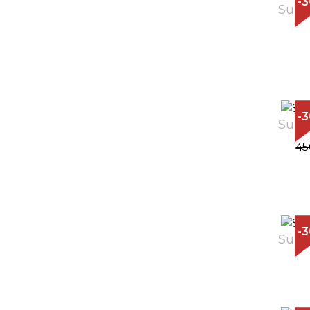
-
Sunč
-
Sunč
45
-
Sunč