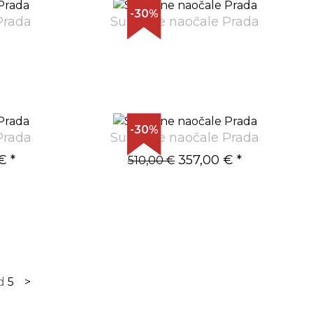
-30%
Prada
Sunčane naočale Prada
-30%
Prada
Sunčane naočale Prada
€
*
357,00 €
*
510,00 €
d
5
>