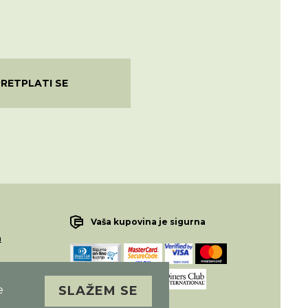
PRETPLATI SE
Vaša kupovina je sigurna
a
macije
e
SLAŽEM SE