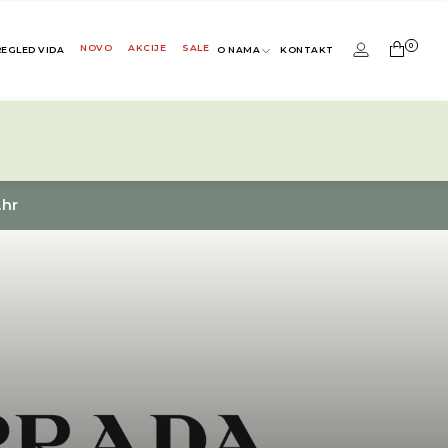
0
NOVO
AKCIJE
SALE
REGLED VIDA
O NAMA
KONTAKT
.hr