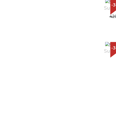
-
Sunč
42
-
Sunč