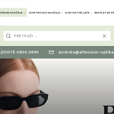
UNČANE NAOČALE
DIOPTRIJSKE NAOČALE
KONTAKTNE LEĆE
BESPLATAN P
ZOVITE 0800 0890
podrska@alfavision-optika