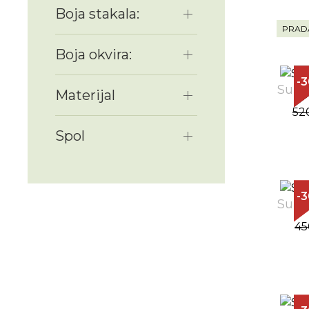
Boja stakala:
PRAD
Boja okvira:
-
Sunč
Materijal
52
Spol
-
Sunč
45