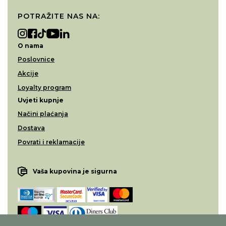
POTRAŽITE NAS NA:
O nama
Poslovnice
Akcije
Loyalty program
Uvjeti kupnje
Načini plaćanja
Dostava
Povrati i reklamacije
Vaša kupovina je sigurna