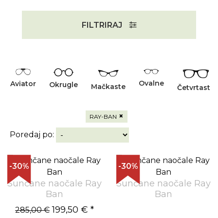
FILTRIRAJ
Ovalne
Aviator
Okrugle
Mačkaste
Četvrtaste
×
RAY-BAN
Poredaj po:
-30%
-30%
Sunčane naočale Ray
Sunčane naočale Ray
Ban
Ban
199,50 €
*
285,00 €