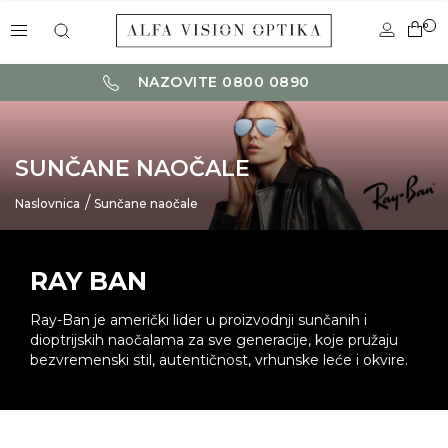
0
NAZOVITE 0800 0890
SUNČANE NAOČALE
Naslovnica
Sunčane naočale
RAY BAN
Ray-Ban je američki lider u proizvodnji sunčanih i
dioptrijskih naočalama za sve generacije, koje pružaju
bezvremenski stil, autentičnost, vrhunske leće i okvire.