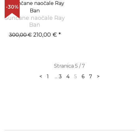
-30%
Sunčane naočale Ray
Ban
210,00 €
*
300,00 €
Stranica 5 / 7
<
1
...
3
4
5
6
7
>