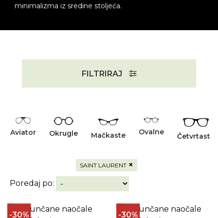
minimalizma iz sredine stoljeća.
FILTRIRAJ
Ovalne
Aviator
Okrugle
Mačkaste
Četvrtaste
×
SAINT LAURENT
Poredaj po:
-30%
-30%