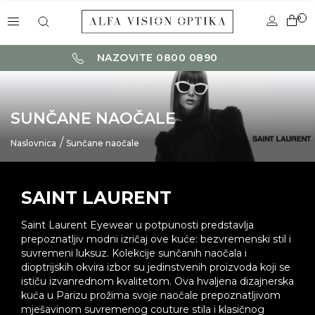
0
NAZOVITE 0800 0890
SUNČANE NAOČALE
Naslovnica
Sunčane naočale
SAINT LAURENT
Saint Laurent Eyewear u potpunosti predstavlja
prepoznatljiv modni izričaj ove kuće: bezvremenski stil i
suvremeni luksuz. Kolekcije sunčanih naočala i
dioptrijskih okvira izbor su jedinstvenih proizvoda koji se
ističu izvanrednom kvalitetom. Ova hvaljena dizajnerska
kuća u Parizu prožima svoje naočale prepoznatljivom
mješavinom suvremenog couture stila i klasičnog