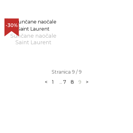
-30%
Sunčane naočale
Saint Laurent
Stranica 9 / 9
<
1
...
7
8
9
>