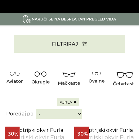
NARUČI SE NA BESPLATAN PREGLED VIDA
FILTRIRAJ
Ovalne
Aviator
Okrugle
Mačkaste
Četvrtaste
×
FURLA
Poredaj po:
-30%
-30%
Dioptrijski okvir Furla
Dioptrijski okvir Furla