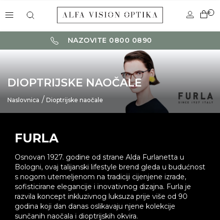
0
NAZOVITE 0800 0890
DIOPTRIJSKE NAOČALE
Naslovnica
Dioptrijske naočale
FURLA
Osnovan 1927. godine od strane Alda Furlanetta u
Bologni, ovaj talijanski lifestyle brend gleda u budućnost
s nogom utemeljenom na tradiciji cijenjene izrade,
sofisticirane elegancije i inovativnog dizajna. Furla je
razvila koncept inkluzivnog luksuza prije više od 90
godina koji dan danas oslikavaju njene kolekcije
sunčanih naočala i dioptrijskih okvira.