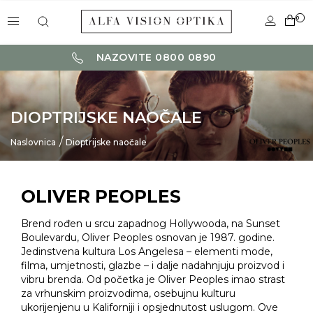
0
NAZOVITE 0800 0890
DIOPTRIJSKE NAOČALE
Naslovnica
Dioptrijske naočale
OLIVER PEOPLES
Brend rođen u srcu zapadnog Hollywooda, na Sunset
Boulevardu, Oliver Peoples osnovan je 1987. godine.
Jedinstvena kultura Los Angelesa – elementi mode,
filma, umjetnosti, glazbe – i dalje nadahnjuju proizvod i
vibru brenda. Od početka je Oliver Peoples imao strast
za vrhunskim proizvodima, osebujnu kulturu
ukorijenjenu u Kaliforniji i opsjednutost uslugom. Ove